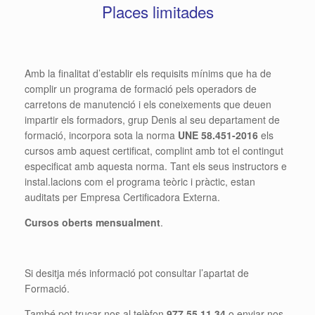
Places limitades
Amb la finalitat d’establir els requisits mínims que ha de
complir un programa de formació pels operadors de
carretons de manutenció i els coneixements que deuen
impartir els formadors, grup Denis al seu departament de
formació, incorpora sota la norma
UNE 58.451-2016
els
cursos amb aquest certificat, complint amb tot el contingut
especificat amb aquesta norma. Tant els seus instructors e
instal.lacions com el programa teòric i pràctic, estan
auditats per Empresa Certificadora Externa.
Cursos oberts mensualment
.
Si desitja més informació pot consultar l’apartat de
Formació.
També pot trucar-nos al telèfon
977 55 11 34
o enviar-nos