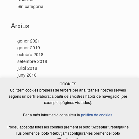
Sin categoría
Arxius
gener 2021
gener 2019
octubre 2018
setembre 2018
juliol 2018
juny 2018
maig 2018
COOKIES
gener 2018
Utilitzem cookies pròpies i de tercers per analitzar els nostres serveis
agost 2017
segons un perfil elaborat a partir dels vostres hàbits de navegació (per
exemple, pàgines visitades).
Per a més informació consulteu la
política de cookies.
Podeu acceptar totes les cookies prement el botó "Acceptar", rebutjar-ne
l’ús prement el botó "Rebutjar" i configurar-les prement el botó