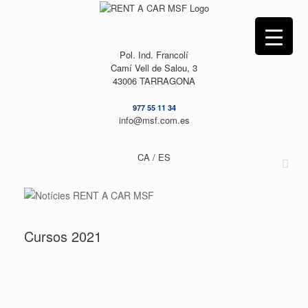
Skip
to
content
Pol. Ind. Francolí
Camí Vell de Salou, 3
43006 TARRAGONA
977 55 11 34
info@msf.com.es
CA /
ES
Cursos 2021