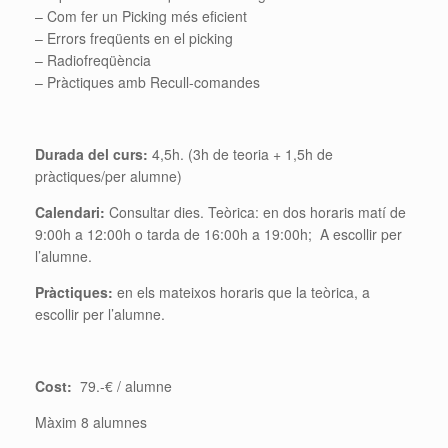
– Com fer un Picking més eficient
– Errors freqüents en el picking
– Radiofreqüència
– Pràctiques amb Recull-comandes
Durada del curs:
4,5h. (3h de teoria + 1,5h de
pràctiques/per alumne)
Calendari:
Consultar dies. Teòrica: en dos horaris matí de
9:00h a 12:00h o tarda de 16:00h a 19:00h; A escollir per
l’alumne.
Pràctiques:
en els mateixos horaris que la teòrica, a
escollir per l’alumne.
Cost:
79.-€ / alumne
Màxim 8 alumnes