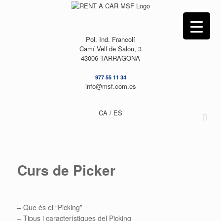
Skip
to
content
Pol. Ind. Francolí
Camí Vell de Salou, 3
43006 TARRAGONA
977 55 11 34
info@msf.com.es
CA /
ES
Curs de Picker
– Que és el “Picking”
– Tipus i característiques del Picking