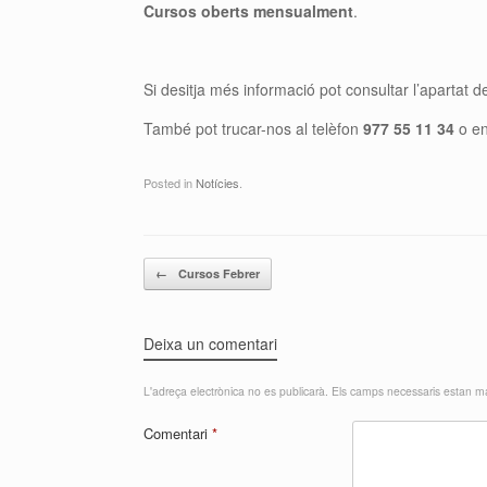
Cursos oberts mensualment
.
Si desitja més informació pot consultar l’apartat 
També pot trucar-nos al telèfon
977 55 11 34
o en
Posted in
Notícies
.
Post navigation
←
Cursos Febrer
Deixa un comentari
L'adreça electrònica no es publicarà.
Els camps necessaris estan 
Comentari
*