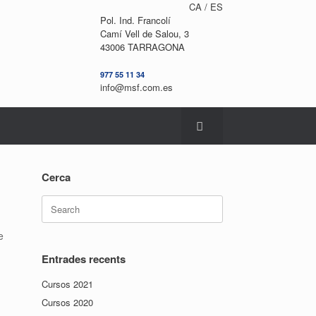
CA /
ES
Pol. Ind. Francolí
Camí Vell de Salou, 3
43006 TARRAGONA
977 55 11 34
info@msf.com.es
Cerca
Search
for:
e
Entrades recents
Cursos 2021
Cursos 2020