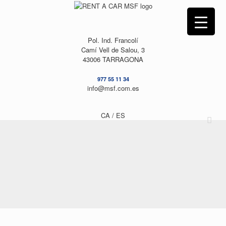
Saltar
al
contenido
Pol. Ind. Francolí
Camí Vell de Salou, 3
43006 TARRAGONA
977 55 11 34
info@msf.com.es
CA /
ES