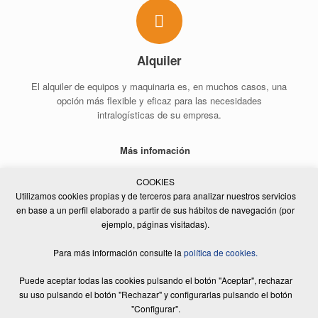
Alquiler
El alquiler de equipos y maquinaria es, en muchos casos, una
opción más flexible y eficaz para las necesidades
intralogísticas de su empresa.
Más infomación
COOKIES
Utilizamos cookies propias y de terceros para analizar nuestros servicios
en base a un perfil elaborado a partir de sus hábitos de navegación (por
ejemplo, páginas visitadas).
Para más información consulte la
política de cookies.
Puede aceptar todas las cookies pulsando el botón "Aceptar", rechazar
© 2017 - 2026 RENT A CAR MSF, S.A | Todos los derechos reservados |
Diseño Web:
Equip Creatiu
|
Aviso legal
|
Política de privacitat
|
Política de
su uso pulsando el botón "Rechazar" y configurarlas pulsando el botón
cookies
"Configurar".