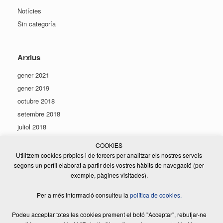
Notícies
Sin categoría
Arxius
gener 2021
gener 2019
octubre 2018
setembre 2018
juliol 2018
juny 2018
COOKIES
maig 2018
Utilitzem cookies pròpies i de tercers per analitzar els nostres serveis
segons un perfil elaborat a partir dels vostres hàbits de navegació (per
gener 2018
exemple, pàgines visitades).
agost 2017
Per a més informació consulteu la
política de cookies.
Podeu acceptar totes les cookies prement el botó "Acceptar", rebutjar-ne