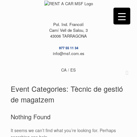
Skip
to
content
Pol. Ind. Francolí
Camí Vell de Salou, 3
43006 TARRAGONA
977 55 11 34
info@msf.com.es
CA /
ES
Event Categories: Tècnic de gestió
de magatzem
Nothing Found
It seems we can’t find what you’re looking for. Perhaps