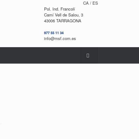
CA /
ES
Pol. Ind. Francolí
Camí Vell de Salou, 3
43006 TARRAGONA
977 55 11 34
info@msf.com.es