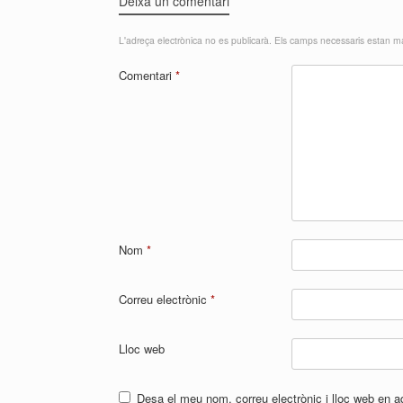
Deixa un comentari
L'adreça electrònica no es publicarà.
Els camps necessaris estan 
Comentari
*
Nom
*
Correu electrònic
*
Lloc web
Desa el meu nom, correu electrònic i lloc web en 