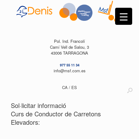
Skip
to
content
Pol. Ind. Francolí
Camí Vell de Salou, 3
43006 TARRAGONA
977 55 11 34
info@msf.com.es
CA /
ES
Sol·licitar informació
Curs de Conductor de Carretons
Elevadors: