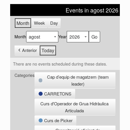
Events in agost 2026
Month
Week
Day
Month
Year
Anterior
Today
There are no events scheduled during these dates.
Categories
Cap d’equip de magatzem (team
leader)
CARRETONS
Curs d'Operador de Grua Hidràulica
Articulada
Curs de Picker