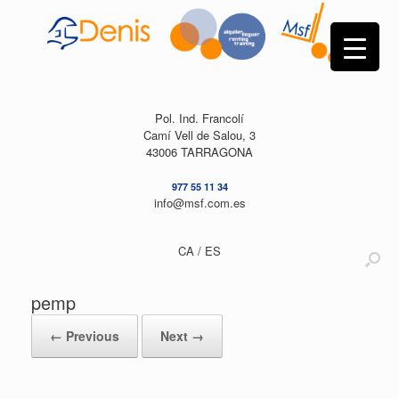
Skip
to
content
Pol. Ind. Francolí
Camí Vell de Salou, 3
43006 TARRAGONA
977 55 11 34
info@msf.com.es
CA /
ES
pemp
← Previous
Next →