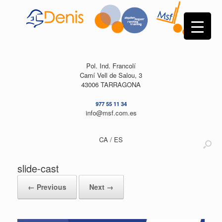
Skip
to
content
Pol. Ind. Francolí
Camí Vell de Salou, 3
43006 TARRAGONA
977 55 11 34
info@msf.com.es
CA /
ES
slide-cast
← Previous
Next →