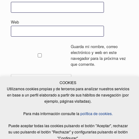
Web
Guarda mi nombre, correo
electrónico y web en este
navegador para la próxima vez
que comente.
COOKIES
Utilizamos cookies propias y de terceros para analizar nuestros servicios
en base a un perfil elaborado a partir de sus hábitos de navegación (por
ejemplo, páginas visitadas).
Para más información consulte la
política de cookies.
Puede aceptar todas las cookies pulsando el botón "Aceptar", rechazar
© 2017 - 2026 RENT A CAR MSF, S.A | Todos los derechos reservados |
Diseño Web:
Equip Creatiu
|
Aviso legal
|
Política de privacitat
|
Política de
su uso pulsando el botón "Rechazar" y configurarlas pulsando el botón
cookies
"Configurar".