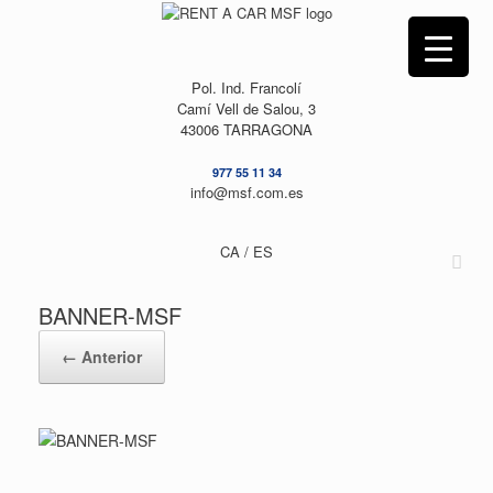
Saltar
al
contenido
Pol. Ind. Francolí
Camí Vell de Salou, 3
43006 TARRAGONA
977 55 11 34
info@msf.com.es
CA /
ES
BANNER-MSF
← Anterior