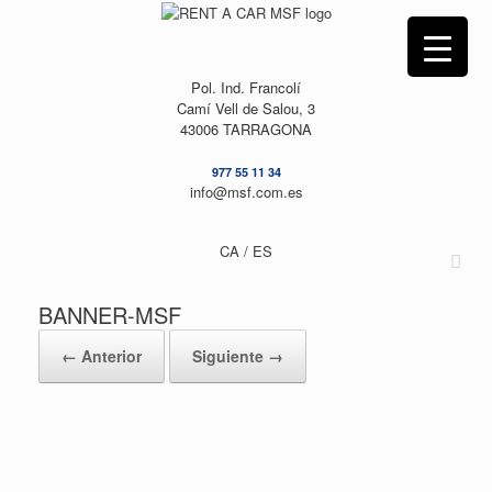
Saltar
al
contenido
Pol. Ind. Francolí
Camí Vell de Salou, 3
43006 TARRAGONA
977 55 11 34
info@msf.com.es
CA /
ES
BANNER-MSF
← Anterior
Siguiente →