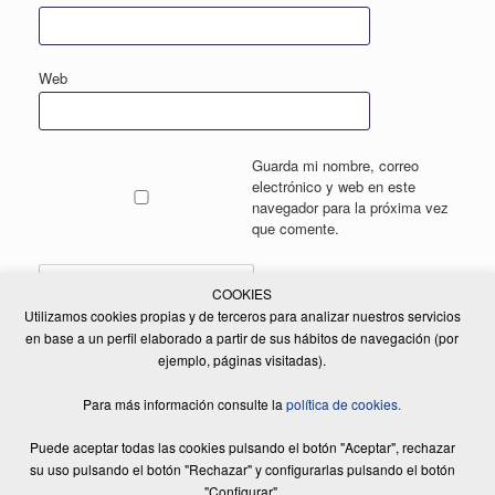
Web
Guarda mi nombre, correo
electrónico y web en este
navegador para la próxima vez
que comente.
COOKIES
Utilizamos cookies propias y de terceros para analizar nuestros servicios
en base a un perfil elaborado a partir de sus hábitos de navegación (por
ejemplo, páginas visitadas).
Para más información consulte la
política de cookies.
Puede aceptar todas las cookies pulsando el botón "Aceptar", rechazar
© 2017 - 2026 RENT A CAR MSF, S.A | Todos los derechos reservados |
Diseño Web:
Equip Creatiu
|
Aviso legal
|
Política de privacitat
|
Política de
su uso pulsando el botón "Rechazar" y configurarlas pulsando el botón
cookies
"Configurar".